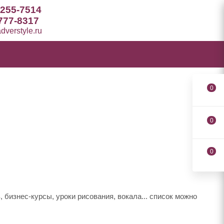
 255-7514
777-8317
verstyle.ru
0
0
0
изнес-курсы, уроки рисования, вокала... список можно