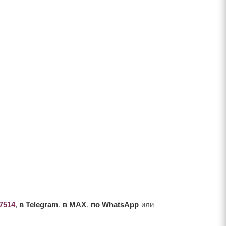
-7514
,
в Telegram
,
в MAX
,
по WhatsApp
или