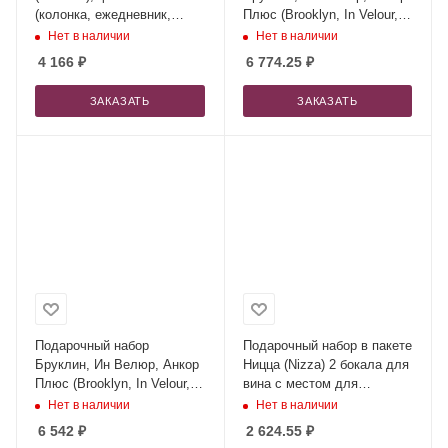
(колонка, ежедневник,
Плюс (Brooklyn, In Velour,
ручка)
Ancor Plus), серый (чехол
Нет в наличии
Нет в наличии
для ноутбука, ежедневник,
4 166
₽
6 774.25
₽
ручка, внешний
аккумулятор)
ЗАКАЗАТЬ
ЗАКАЗАТЬ
Подарочный набор
Подарочный набор в пакете
Бруклин, Ин Велюр, Анкор
Ницца (Nizza) 2 бокала для
Плюс (Brooklyn, In Velour,
вина с местом для
Ancor Plus), синий (чехол
алкоголя
Нет в наличии
Нет в наличии
для ноутбука, ежедневник,
6 542
₽
2 624.55
₽
ручка, внешний