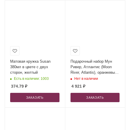
Матовая кружка Susan
Подарочный набор Мун
380мл в цвете с двух
Ривер, Атлантис (Moon
сторон, желтый
River, Atlantis), оранжевый
(ежедневник, ручка,
Есть в наличии: 1003
Нет в наличии
аккумулятор)
374.79
₽
4 921
₽
ЗАКАЗАТЬ
ЗАКАЗАТЬ