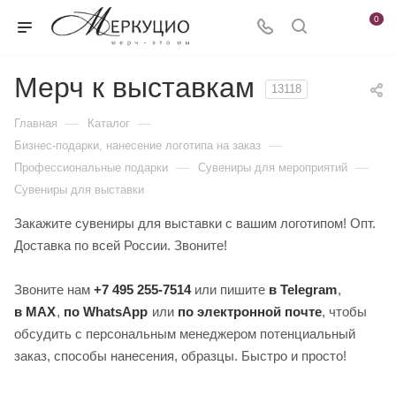
0
Мерч к выставкам
13118
—
—
Главная
Каталог
—
Бизнес-подарки, нанесение логотипа на заказ
—
—
Профессиональные подарки
Сувениры для мероприятий
Сувениры для выставки
Закажите сувениры для выставки с вашим логотипом! Опт.
Доставка по всей России. Звоните!
Звоните нам
+7 495 255-7514
или пишите
в Telegram
,
в MAX
,
по WhatsApp
или
по электронной почте
, чтобы
обсудить с персональным менеджером потенциальный
заказ, способы нанесения, образцы. Быстро и просто!