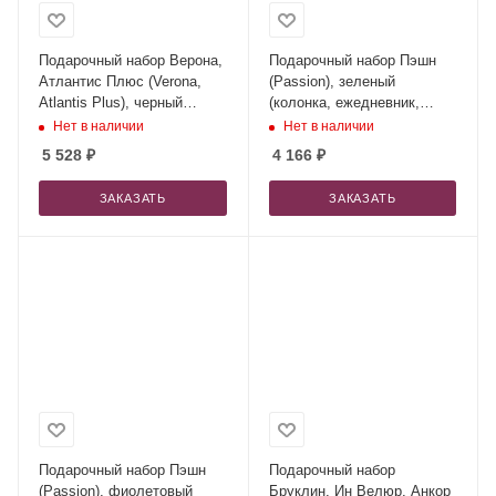
Подарочный набор Верона,
Подарочный набор Пэшн
Атлантис Плюс (Verona,
(Passion), зеленый
Atlantis Plus), черный
(колонка, ежедневник,
(ежедневник, ручка,
ручка)
Нет в наличии
Нет в наличии
аккумулятор)
5 528
₽
4 166
₽
ЗАКАЗАТЬ
ЗАКАЗАТЬ
Подарочный набор Пэшн
Подарочный набор
(Passion), фиолетовый
Бруклин, Ин Велюр, Анкор