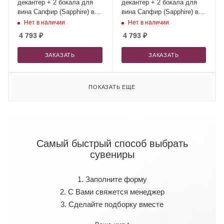
декантер + 2 бокала для
декантер + 2 бокала для
вина Сапфир (Sapphire) в
вина Сапфир (Sapphire) в
серой коробке
синей коробке
Нет в наличии
Нет в наличии
4 793
₽
4 793
₽
ЗАКАЗАТЬ
ЗАКАЗАТЬ
ПОКАЗАТЬ ЕЩЕ
Самый быстрый способ выбрать
сувениры
1. Заполните форму
2. С Вами свяжется менеджер
3. Сделайте подборку вместе