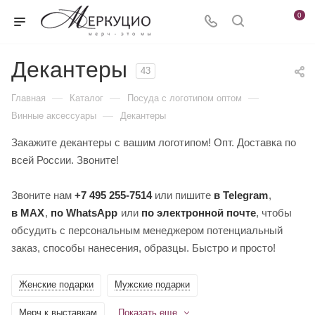
0
Декантеры
43
—
—
—
Главная
Каталог
Посуда с логотипом оптом
—
Винные аксессуары
Декантеры
Закажите декантеры с вашим логотипом! Опт. Доставка по
всей России. Звоните!
Звоните нам
+7 495 255-7514
или пишите
в Telegram
,
в MAX
,
по WhatsApp
или
по электронной почте
, чтобы
обсудить с персональным менеджером потенциальный
заказ, способы нанесения, образцы. Быстро и просто!
Женские подарки
Мужские подарки
Мерч к выставкам
Показать еще