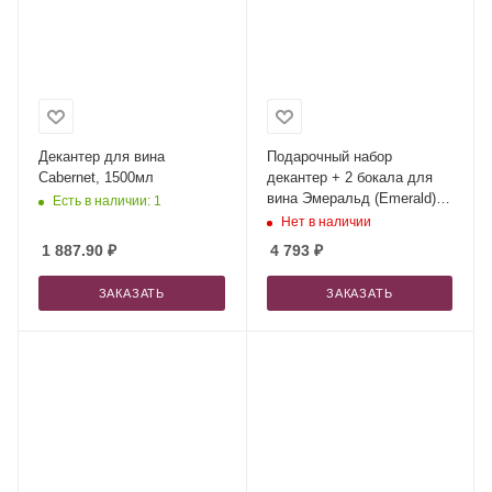
Декантер для вина
Подарочный набор
Cabernet, 1500мл
декантер + 2 бокала для
вина Эмеральд (Emerald) в
Есть в наличии: 1
серой коробке
Нет в наличии
1 887.90
₽
4 793
₽
ЗАКАЗАТЬ
ЗАКАЗАТЬ