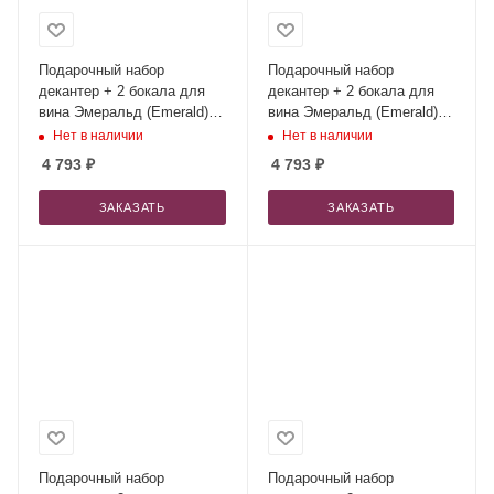
Подарочный набор
Подарочный набор
декантер + 2 бокала для
декантер + 2 бокала для
вина Эмеральд (Emerald) в
вина Эмеральд (Emerald) в
синей коробке
черной коробке
Нет в наличии
Нет в наличии
4 793
₽
4 793
₽
ЗАКАЗАТЬ
ЗАКАЗАТЬ
Подарочный набор
Подарочный набор