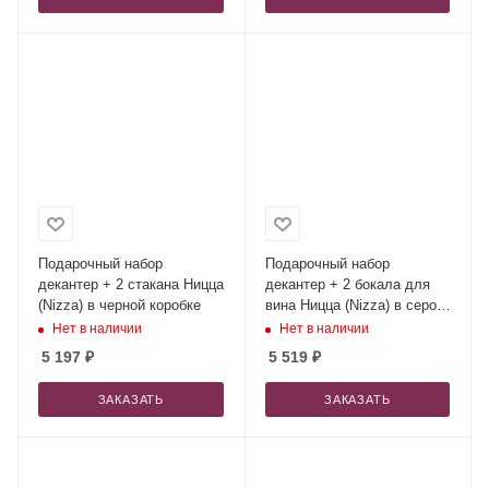
Подарочный набор
Подарочный набор
декантер + 2 стакана Ницца
декантер + 2 бокала для
(Nizza) в черной коробке
вина Ницца (Nizza) в серой
коробке
Нет в наличии
Нет в наличии
5 197
₽
5 519
₽
ЗАКАЗАТЬ
ЗАКАЗАТЬ