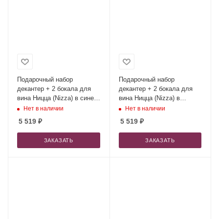
Подарочный набор
Подарочный набор
декантер + 2 бокала для
декантер + 2 бокала для
вина Ницца (Nizza) в синей
вина Ницца (Nizza) в
коробке
черной коробке
Нет в наличии
Нет в наличии
5 519
₽
5 519
₽
ЗАКАЗАТЬ
ЗАКАЗАТЬ