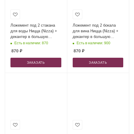
Ложемент под 2 стакана
Ложемент под 2 бокала
для воды Ницца (Nizza) +
для вина Ницца (Nizza) +
декантер в большую
декантер в большую
коробку-трансформер (арт.
коробку-трансформер (арт.
Есть в наличии: 870
Есть в наличии: 900
695722)
695722)
870
₽
870
₽
ЗАКАЗАТЬ
ЗАКАЗАТЬ