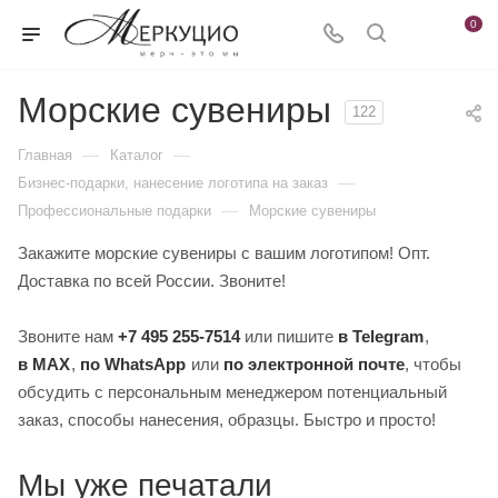
0
Морские сувениры
122
—
—
Главная
Каталог
—
Бизнес-подарки, нанесение логотипа на заказ
—
Профессиональные подарки
Морские сувениры
Закажите морские сувениры с вашим логотипом! Опт.
Доставка по всей России. Звоните!
Звоните нам
+7 495 255-7514
или пишите
в Telegram
,
в MAX
,
по WhatsApp
или
по электронной почте
, чтобы
обсудить с персональным менеджером потенциальный
заказ, способы нанесения, образцы. Быстро и просто!
Мы уже печатали