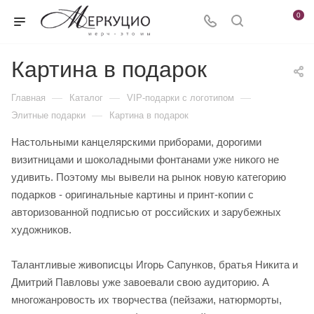
0
Картина в подарок
—
—
—
Главная
Каталог
VIP-подарки с логотипом
—
Элитные подарки
Картина в подарок
Настольными канцелярскими приборами, дорогими
визитницами и шоколадными фонтанами уже никого не
удивить. Поэтому мы вывели на рынок новую категорию
подарков - оригинальные картины и принт-копии с
авторизованной подписью от российских и зарубежных
художников.
Талантливые живописцы Игорь Сапунков, братья Никита и
Дмитрий Павловы уже завоевали свою аудиторию. А
многожанровость их творчества (пейзажи, натюрморты,