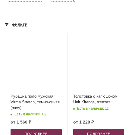
ФИЛЬТР
Рубашка поло мужская
Толстовка с капюшоном
Virma Stretch, темно-синяя
Unit Kirenga, желтая
(navy)
Есть в наличии: 11
Есть в наличии: 62
от
1 560 ₽
от
1 220 ₽
ПОДРОБНЕЕ
ПОДРОБНЕЕ