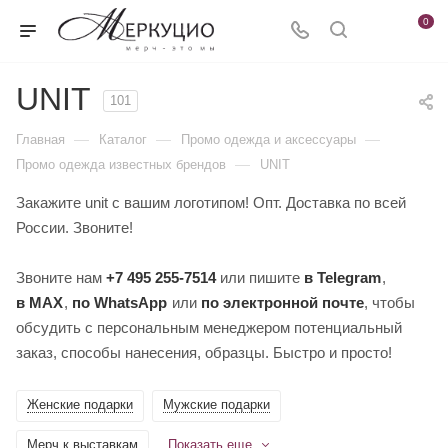
0
UNIT
101
—
—
—
Главная
Каталог
Промо одежда и аксессуары
—
Промо одежда известных брендов
UNIT
Закажите unit с вашим логотипом! Опт. Доставка по всей
России. Звоните!
Звоните нам
+7 495 255-7514
или пишите
в Telegram
,
в MAX
,
по WhatsApp
или
по электронной почте
, чтобы
обсудить с персональным менеджером потенциальный
заказ, способы нанесения, образцы. Быстро и просто!
Женские подарки
Мужские подарки
Мерч к выставкам
Показать еще