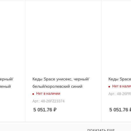
черный/
Кеды Space унисекс, черный/
Кеды Space
леный
белый/королевский синий
Нет в нали
Нет в наличии
Арт.: 48-26F
Арт.: 48-26FZ23374
5 051.76
₽
5 051.76
ПОКАЗАТЬ ЕЩЕ