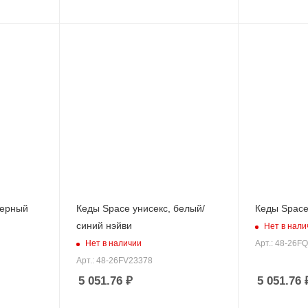
черный
Кеды Space унисекс, белый/
Кеды Space
синий нэйви
Нет в нали
Нет в наличии
Арт.: 48-26F
Арт.: 48-26FV23378
5 051.76
₽
5 051.76