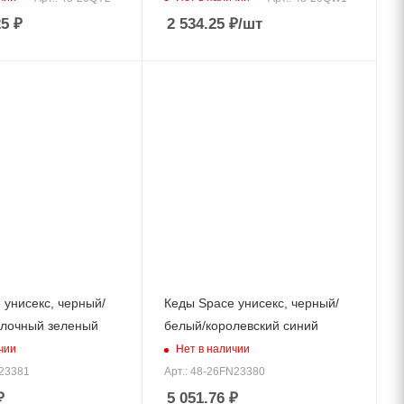
25 ₽
2 534.25
₽
/шт
 унисекс, черный/
Кеды Space унисекс, черный/
лочный зеленый
белый/королевский синий
чии
Нет в наличии
Z23381
Арт.: 48-26FN23380
₽
5 051.76
₽