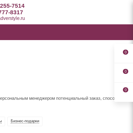
 255-7514
777-8317
verstyle.ru
0
0
0
 персональным менеджером потенциальный заказ, способы
ы
Бизнес-подарки