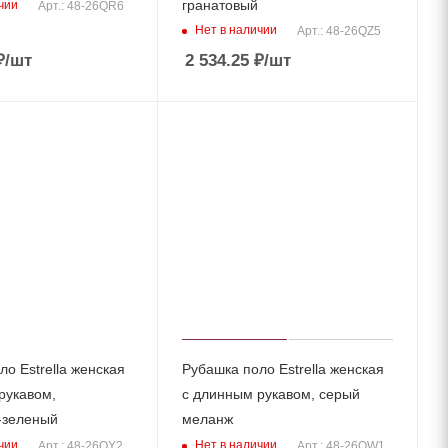
гранатовый
чии
Арт.: 48-26QR6
Нет в наличии
Арт.: 48-26QZ5
₽
/шт
2 534.25
₽
/шт
о Estrella женская
Рубашка поло Estrella женская
рукавом,
с длинным рукавом, серый
-зеленый
меланж
чии
Нет в наличии
Арт.: 48-26QY2
Арт.: 48-26QW1