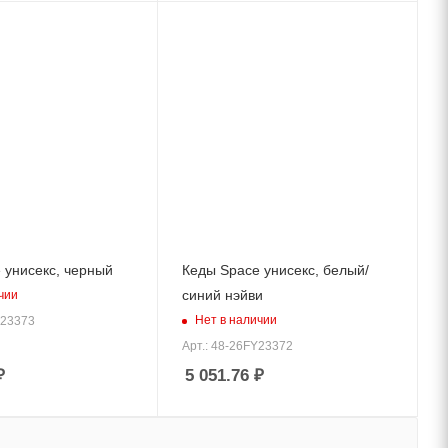
 унисекс, черный
Кеды Space унисекс, белый/
синий нэйви
чии
Нет в наличии
R23373
Арт.: 48-26FY23372
₽
5 051.76
₽