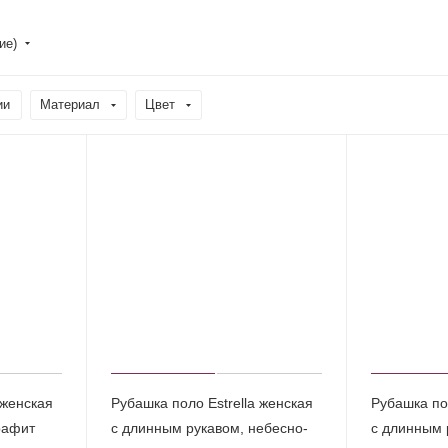
ние)
ии
Материал
Цвет
 женская
Рубашка поло Estrella женская
Рубашка пол
рафит
с длинным рукавом, небесно-
с длинным 