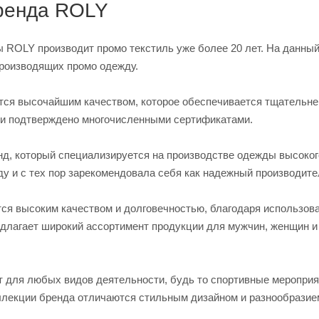
ренда ROLY
 ROLY производит промо текстиль уже более 20 лет. На данны
производящих промо одежду.
ся высочайшим качеством, которое обеспечивается тщательне
и подтверждено многочисленными сертификатами.
енд, который специализируется на производстве одежды высоко
оду и с тех пор зарекомендовала себя как надежный производит
тся высоким качеством и долговечностью, благодаря использов
длагает широкий ассортимент продукции для мужчин, женщин и 
т для любых видов деятельности, будь то спортивные мероприя
ллекции бренда отличаются стильным дизайном и разнообразие