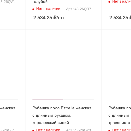
голубой
Нет в нали
 48-26QV1
Нет в наличии
Арт.: 48-26QR7
2 534.25
₽
/шт
2 534.25
 женская
Рубашка поло Estrella женская
Рубашка пол
с длинным рукавом,
с длинным 
королевский синий
травянисто
Нет в наличии
Нет в нали
 48-26QL4
Арт.: 48-26QY3