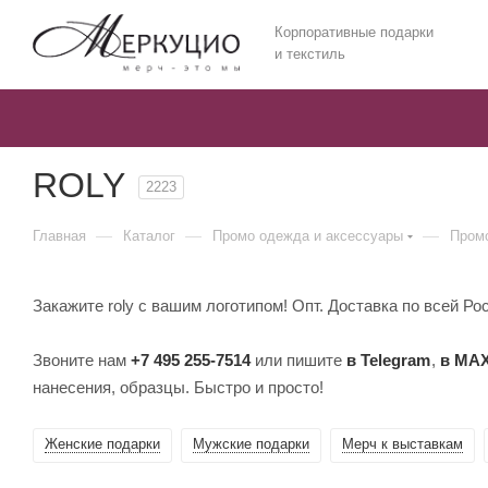
Корпоративные подарки
и текстиль
ROLY
2223
—
—
—
Главная
Каталог
Промо одежда и аксессуары
Промо
Закажите roly с вашим логотипом! Опт. Доставка по всей Ро
Звоните нам
+7 495 255-7514
или пишите
в Telegram
,
в MA
нанесения, образцы. Быстро и просто!
Женские подарки
Мужские подарки
Мерч к выставкам