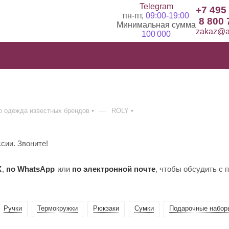
Telegram
+7 495
пн-пт,
09:00-19:00
8 800 
Минимальная сумма
zakaz@ad
100 000
—
 одежда известных брендов
ROLY
ссии. Звоните!
X
,
по WhatsApp
или
по электронной почте
, чтобы обсудить с
Ручки
Термокружки
Рюкзаки
Сумки
Подарочные набор