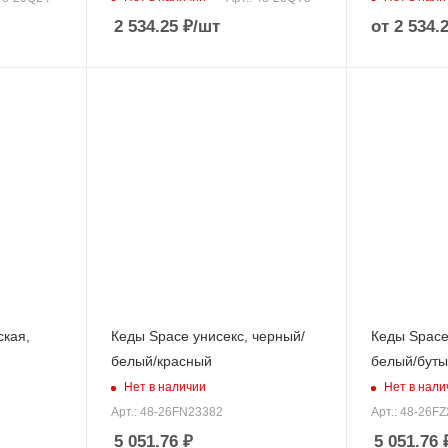
2 534.25
₽
/шт
от
2 534.
ская,
Кеды Space унисекс, черный/
Кеды Space
белый/красный
белый/буты
Нет в наличии
Нет в нали
Арт.: 48-26FN23382
Арт.: 48-26F
5 051.76
₽
5 051.76