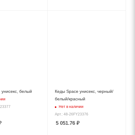
 унисекс, белый
Кеды Space унисекс, черный/
белый/красный
чии
Нет в наличии
Q23377
Арт.: 48-26FY23376
₽
5 051.76
₽