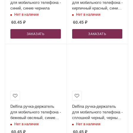
для мобильного телефона -
для мобильного телефона -
синий, синие чернила
кирпичный красный, синие
чернила
Нет в наличии
Нет в наличии
60.45
₽
60.45
₽
ЗАКАЗАТЬ
ЗАКАЗАТЬ
Delfina ручка-держатель
Delfina ручка-держатель
для мобильного телефона -
для мобильного телефона -
бежевый овсяный, синие
сплошной черный, черные
чернила
чернила
Нет в наличии
Нет в наличии
60.45
₽
60.45
₽