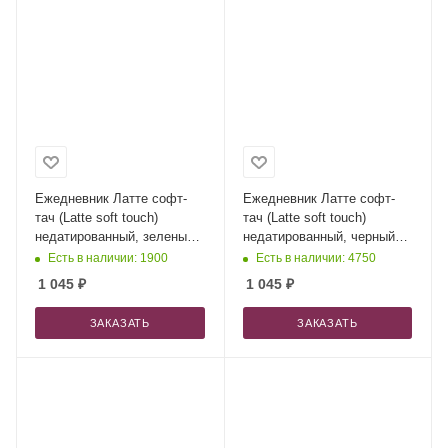
Ежедневник Латте софт-
Ежедневник Латте софт-
тач (Latte soft touch)
тач (Latte soft touch)
недатированный, зеленый
недатированный, черный
(без стикеров)
(без стикеров)
Есть в наличии: 1900
Есть в наличии: 4750
1 045
₽
1 045
₽
ЗАКАЗАТЬ
ЗАКАЗАТЬ