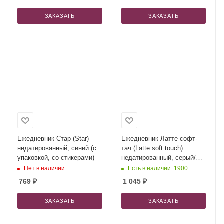
ЗАКАЗАТЬ
ЗАКАЗАТЬ
Ежедневник Стар (Star)
Ежедневник Латте софт-
недатированный, синий (с
тач (Latte soft touch)
упаковкой, со стикерами)
недатированный, серый/
красный (без стикеров)
Нет в наличии
Есть в наличии: 1900
769
₽
1 045
₽
ЗАКАЗАТЬ
ЗАКАЗАТЬ