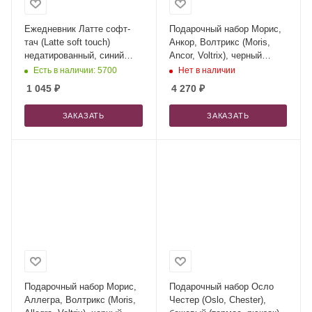
Ежедневник Латте софт-
Подарочный набор Морис,
тач (Latte soft touch)
Анкор, Волтрикс (Moris,
недатированный, синий
Ancor, Voltrix), черный
(без стикеров)
(рюкзак, внешний
Есть в наличии: 5700
Нет в наличии
аккумулятор, ланьярд)
1 045
₽
4 270
₽
ЗАКАЗАТЬ
ЗАКАЗАТЬ
Подарочный набор Морис,
Подарочный набор Осло
Аллегра, Волтрикс (Moris,
Честер (Oslo, Chester),