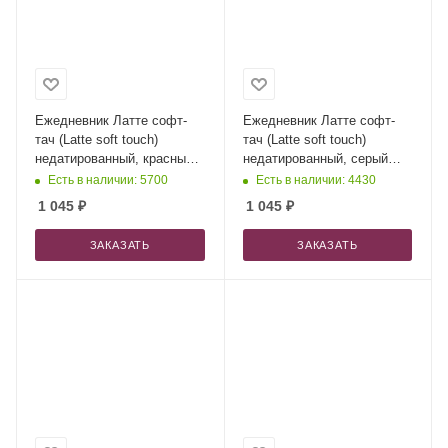
Ежедневник Латте софт-
Ежедневник Латте софт-
тач (Latte soft touch)
тач (Latte soft touch)
недатированный, красный
недатированный, серый
(без стикеров)
(без стикеров)
Есть в наличии: 5700
Есть в наличии: 4430
1 045
₽
1 045
₽
ЗАКАЗАТЬ
ЗАКАЗАТЬ