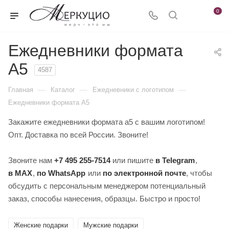
0
Ежедневники формата
А5
4587
—
—
—
Главная
Каталог
Ежедневники c логотипом
Ежедневники формата А5
Закажите ежедневники формата а5 с вашим логотипом!
Опт. Доставка по всей России. Звоните!
Звоните нам
+7 495 255-7514
или пишите
в Telegram
,
в MAX
,
по WhatsApp
или
по электронной почте
, чтобы
обсудить с персональным менеджером потенциальный
заказ, способы нанесения, образцы. Быстро и просто!
Женские подарки
Мужские подарки