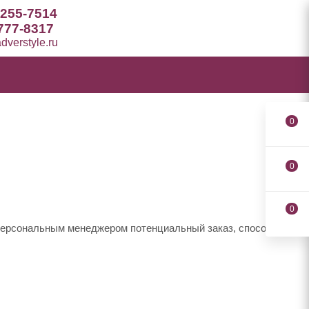
 255-7514
777-8317
verstyle.ru
0
0
0
 персональным менеджером потенциальный заказ, способы