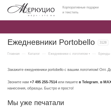
Корпоративные подарки
и текстиль
Ежедневники Portobello
3128
—
—
—
Главная
Каталог
Ежедневники c логотипом
Бренды 
Закажите ежедневники portobello с вашим логотипом! Опт. Д
Звоните нам
+7 495 255-7514
или пишите
в Telegram
,
в MA
нанесения, образцы. Быстро и просто!
Мы уже печатали