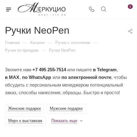
0
Ручки NeoPen
—
—
—
Главная
Каталог
Ручки c логотипом
—
Ручки по брендам
Ручки NeoPen
Звоните нам
+7 495 255-7514
или пишите
в Telegram
,
в MAX
,
по WhatsApp
или
по электронной почте
, чтобы
обсудить с персональным менеджером потенциальный
заказ, способы нанесения, образцы. Быстро и просто!
Женские подарки
Мужские подарки
Мерч к выставкам
Показать еще