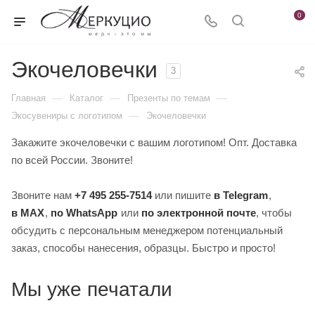
0
Экочеловечки
3
—
—
—
Главная
Каталог
Презенты по темам
—
Экосувениры с логотипом
Экочеловечки
Закажите экочеловечки с вашим логотипом! Опт. Доставка
по всей России. Звоните!
Звоните нам
+7 495 255-7514
или пишите
в Telegram
,
в MAX
,
по WhatsApp
или
по электронной почте
, чтобы
обсудить с персональным менеджером потенциальный
заказ, способы нанесения, образцы. Быстро и просто!
Мы уже печатали