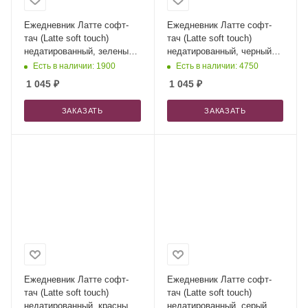
Ежедневник Латте софт-
Ежедневник Латте софт-
тач (Latte soft touch)
тач (Latte soft touch)
недатированный, зеленый
недатированный, черный
(без стикеров)
(без стикеров)
Есть в наличии: 1900
Есть в наличии: 4750
1 045
₽
1 045
₽
ЗАКАЗАТЬ
ЗАКАЗАТЬ
Ежедневник Латте софт-
Ежедневник Латте софт-
тач (Latte soft touch)
тач (Latte soft touch)
недатированный, красный
недатированный, серый