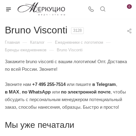
0
Bruno Visconti
3128
—
—
—
Главная
Каталог
Ежедневники c логотипом
—
Бренды ежедневников
Bruno Visconti
Закажите bruno visconti с вашим логотипом! Опт. Доставка
по всей России. Звоните!
Звоните нам
+7 495 255-7514
или пишите
в Telegram
,
в MAX
,
по WhatsApp
или
по электронной почте
, чтобы
обсудить с персональным менеджером потенциальный
заказ, способы нанесения, образцы. Быстро и просто!
Мы уже печатали