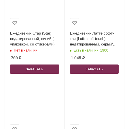
Ежедневник Стар (Star)
Ежедневник Латте софт-
недатированный, синий (с
тач (Latte soft touch)
упаковкой, со стикерами)
недатированный, серый/
красный (без стикеров)
Нет в наличии
Есть в наличии: 1900
769
₽
1 045
₽
ЗАКАЗАТЬ
ЗАКАЗАТЬ