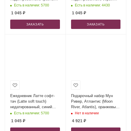
(без стикеров)
(без стикеров)
Есть в наличии: 5700
Есть в наличии: 4430
1 045
₽
1 045
₽
ЗАКАЗАТЬ
ЗАКАЗАТЬ
Ежедневник Латте софт-
Подарочный набор Мун
тач (Latte soft touch)
Ривер, Атлантис (Moon
недатированный, синий
River, Atlantis), оранжевый
(без стикеров)
(ежедневник, ручка,
Есть в наличии: 5700
Нет в наличии
аккумулятор)
1 045
₽
4 921
₽