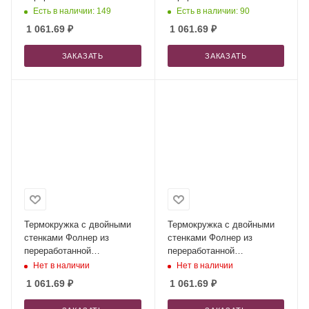
нержавеющей стали,
нержавеющей стали,
Есть в наличии: 149
Есть в наличии: 90
черный
бежевый
1 061.69
₽
1 061.69
₽
ЗАКАЗАТЬ
ЗАКАЗАТЬ
Термокружка с двойными
Термокружка с двойными
стенками Фолнер из
стенками Фолнер из
переработанной
переработанной
нержавеющей стали,
нержавеющей стали,
Нет в наличии
Нет в наличии
темно-зеленый
темно-красный
1 061.69
₽
1 061.69
₽