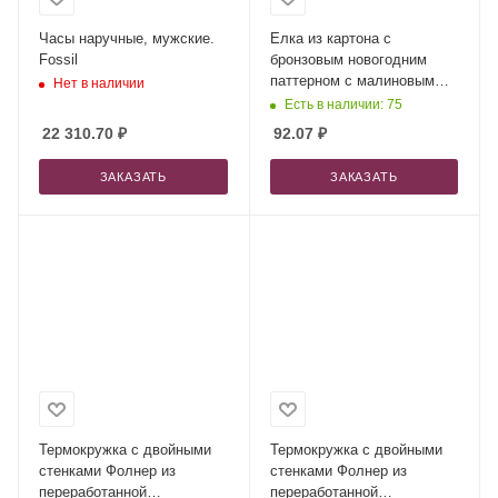
Часы наручные, мужские.
Елка из картона с
Fossil
бронзовым новогодним
паттерном с малиновым
Нет в наличии
монпансье, 50 г. (Р)
Есть в наличии: 75
22 310.70
₽
92.07
₽
ЗАКАЗАТЬ
ЗАКАЗАТЬ
Термокружка с двойными
Термокружка с двойными
стенками Фолнер из
стенками Фолнер из
переработанной
переработанной