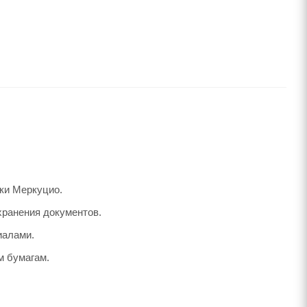
ки Меркуцио.
хранения документов.
иалами.
м бумагам.