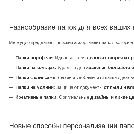
Разнообразие папок для всех ваших
Меркуцио предлагает широкий ассортимент папок, которые
Папки-портфели
:
Идеальны для
деловых встреч и пр
Папки на кольцах:
Удобные для
хранения большого 
Папки с клипсами
:
Легкие и удобные, эти папки идеаль
Папки на молнии:
Защищают документы
от пыли и вл
Креативные папки:
Оригинальные
дизайны и яркие ц
Новые способы персонализации пап