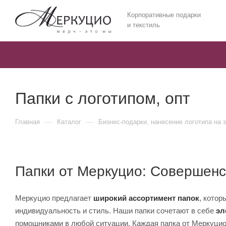
Корпоративные подарки
и текстиль
Папки с логотипом, опт
—
—
Главная
Каталог
Бизнес-подарки, нанесение логотипа на 
Папки от Меркуцио: Совершенс
Меркуцио предлагает
широкий ассортимент папок
, котор
индивидуальность и стиль. Наши папки сочетают в себе
эл
помощниками в любой ситуации. Каждая папка от Меркуцио 