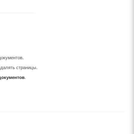
документов.
удалять страницы.
документов
.