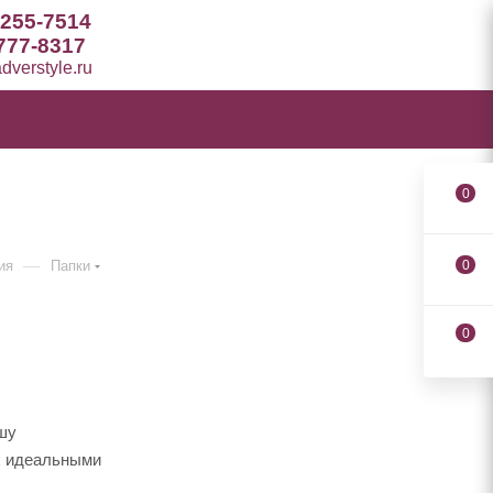
 255-7514
777-8317
verstyle.ru
0
—
ия
Папки
0
0
ашу
х идеальными