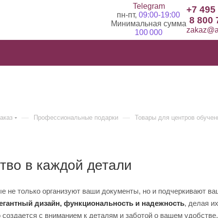
Telegram
+7 495
пн-пт,
09:00-19:00
8 800 
Минимальная сумма
zakaz@ad
100 000
—
—
заказ
Профессиональные подарки
Товары для центров обучен
тво в каждой детали
ые не только организуют ваши документы, но и подчеркивают в
егантный дизайн, функциональность и надежность
, делая и
создается с вниманием к деталям и заботой о вашем удобстве.