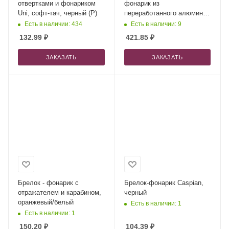
отвертками и фонариком
фонарик из
Uni, софт-тач, черный (Р)
переработанного алюминия
и открывалка для бутылок
Есть в наличии: 434
Есть в наличии: 9
с брелоком - Красный
132.99
₽
421.85
₽
ЗАКАЗАТЬ
ЗАКАЗАТЬ
Брелок - фонарик с
Брелок-фонарик Caspian,
отражателем и карабином,
черный
оранжевый/белый
Есть в наличии: 1
Есть в наличии: 1
150.20
₽
104.39
₽