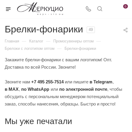
0
Брелки-фонарики
49
—
—
—
Главная
Каталог
Промосувениры оптом
—
Брелоки с логотипом оптом
Брелки-фонарики
Закажите брелки-фонарики с вашим логотипом! Опт.
Доставка по всей России. Звоните!
Звоните нам
+7 495 255-7514
или пишите
в Telegram
,
в MAX
,
по WhatsApp
или
по электронной почте
, чтобы
обсудить с персональным менеджером потенциальный
заказ, способы нанесения, образцы. Быстро и просто!
Мы уже печатали