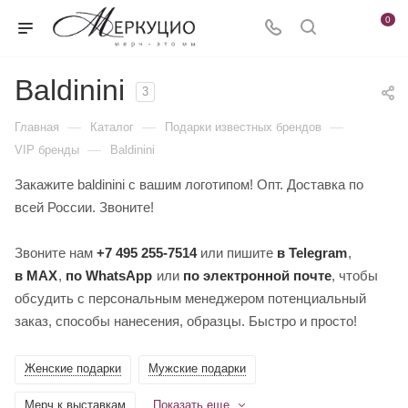
0
Baldinini
3
—
—
—
Главная
Каталог
Подарки известных брендов
—
VIP бренды
Baldinini
Закажите baldinini с вашим логотипом! Опт. Доставка по
всей России. Звоните!
Звоните нам
+7 495 255-7514
или пишите
в Telegram
,
в MAX
,
по WhatsApp
или
по электронной почте
, чтобы
обсудить с персональным менеджером потенциальный
заказ, способы нанесения, образцы. Быстро и просто!
Женские подарки
Мужские подарки
Мерч к выставкам
Показать еще