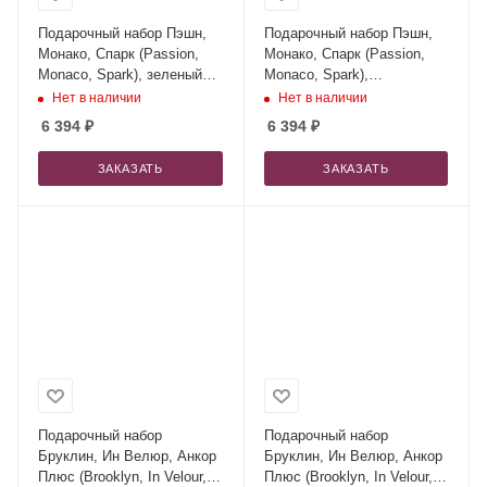
Подарочный набор Пэшн,
Подарочный набор Пэшн,
Монако, Спарк (Passion,
Монако, Спарк (Passion,
Monaco, Spark), зеленый
Monaco, Spark),
(колонка, термокружка,
фиолетовый (колонка,
Нет в наличии
Нет в наличии
ежедневник, ручка)
термокружка, ежедневник,
6 394
₽
6 394
₽
ручка)
ЗАКАЗАТЬ
ЗАКАЗАТЬ
Подарочный набор
Подарочный набор
Бруклин, Ин Велюр, Анкор
Бруклин, Ин Велюр, Анкор
Плюс (Brooklyn, In Velour,
Плюс (Brooklyn, In Velour,