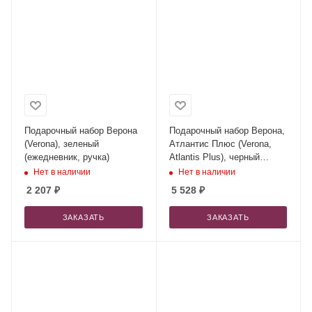
Подарочный набор Верона
Подарочный набор Верона,
(Verona), зеленый
Атлантис Плюс (Verona,
(ежедневник, ручка)
Atlantis Plus), черный
(ежедневник, ручка,
Нет в наличии
Нет в наличии
аккумулятор)
2 207
₽
5 528
₽
ЗАКАЗАТЬ
ЗАКАЗАТЬ