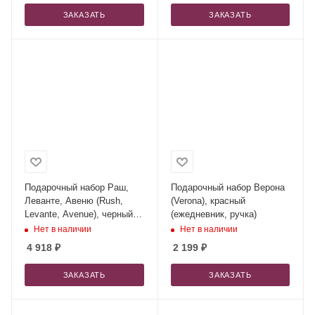
ЗАКАЗАТЬ
ЗАКАЗАТЬ
Подарочный набор Раш,
Подарочный набор Верона
Леванте, Авеню (Rush,
(Verona), красный
Levante, Avenue), черный
(ежедневник, ручка)
(сумка, зонт, термокружка)
Нет в наличии
Нет в наличии
4 918
₽
2 199
₽
ЗАКАЗАТЬ
ЗАКАЗАТЬ