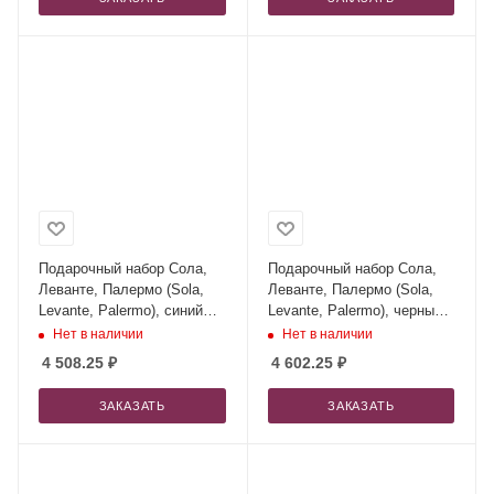
Подарочный набор Сола,
Подарочный набор Сола,
Леванте, Палермо (Sola,
Леванте, Палермо (Sola,
Levante, Palermo), синий
Levante, Palermo), черный
(сумка, зонт, термокружка)
(сумка, зонт, термокружка)
Нет в наличии
Нет в наличии
4 508.25
₽
4 602.25
₽
ЗАКАЗАТЬ
ЗАКАЗАТЬ