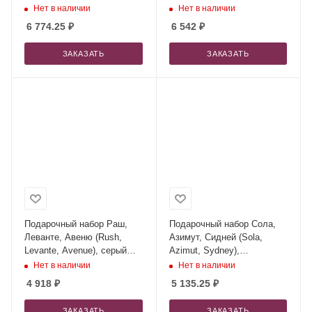
Ancor Plus), серый (чехол
Ancor Plus), синий (чехол
Нет в наличии
Нет в наличии
для ноутбука, ежедневник,
для ноутбука, ежедневник,
6 774.25
₽
6 542
₽
ручка, внешний
ручка, внешний
аккумулятор)
аккумулятор)
ЗАКАЗАТЬ
ЗАКАЗАТЬ
Подарочный набор Раш,
Подарочный набор Сола,
Леванте, Авеню (Rush,
Азимут, Сидней (Sola,
Levante, Avenue), серый
Azimut, Sydney),
(сумка, зонт, термокружка)
коричневый (сумка, зонт,
Нет в наличии
Нет в наличии
термокружка)
4 918
₽
5 135.25
₽
ЗАКАЗАТЬ
ЗАКАЗАТЬ