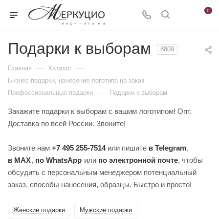
0
Подарки к выборам
8809
—
—
Главная
Каталог
—
Бизнес-подарки, нанесение логотипа на заказ
—
Профессиональные подарки
Подарки к выборам
Закажите подарки к выборам с вашим логотипом! Опт.
Доставка по всей России. Звоните!
Звоните нам
+7 495 255-7514
или пишите
в Telegram
,
в MAX
,
по WhatsApp
или
по электронной почте
, чтобы
обсудить с персональным менеджером потенциальный
заказ, способы нанесения, образцы. Быстро и просто!
Женские подарки
Мужские подарки