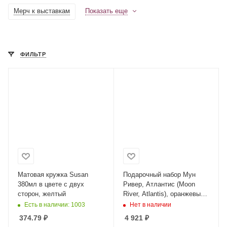
Мерч к выставкам
Показать еще
ФИЛЬТР
Матовая кружка Susan
Подарочный набор Мун
380мл в цвете с двух
Ривер, Атлантис (Moon
сторон, желтый
River, Atlantis), оранжевый
(ежедневник, ручка,
Есть в наличии: 1003
Нет в наличии
аккумулятор)
374.79
₽
4 921
₽