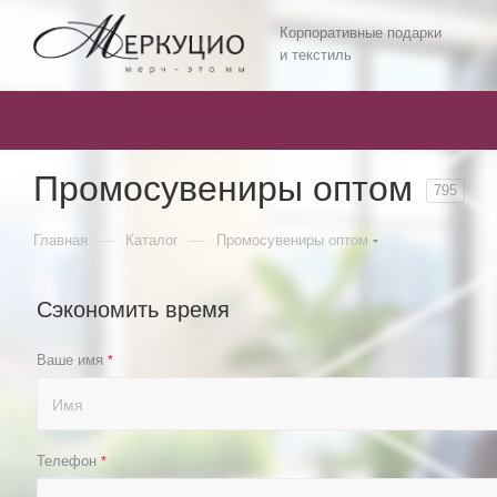
Корпоративные подарки
и текстиль
Промосувениры оптом
795
—
—
Главная
Каталог
Промосувениры оптом
Сэкономить время
Ваше имя
*
Телефон
*