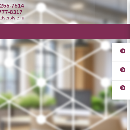
 255-7514
777-8317
verstyle.ru
0
0
0