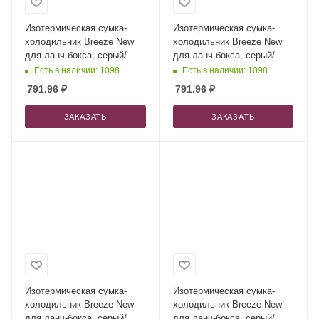
Изотермическая сумка-
Изотермическая сумка-
холодильник Breeze New
холодильник Breeze New
для ланч-бокса, серый/
для ланч-бокса, серый/
голубой + ремувка
голубой + ремувка
Есть в наличии: 1098
Есть в наличии: 1098
791.96
₽
791.96
₽
ЗАКАЗАТЬ
ЗАКАЗАТЬ
Изотермическая сумка-
Изотермическая сумка-
холодильник Breeze New
холодильник Breeze New
для ланч-бокса, серый/
для ланч-бокса, серый/