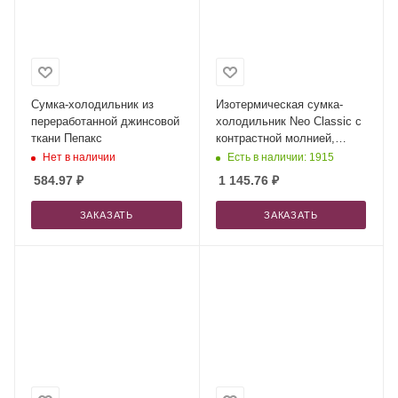
Сумка-холодильник из
Изотермическая сумка-
переработанной джинсовой
холодильник Neo Classic c
ткани Пепакс
контрастной молнией,
серый/оранж + ремувка
Нет в наличии
Есть в наличии: 1915
584.97
₽
1 145.76
₽
ЗАКАЗАТЬ
ЗАКАЗАТЬ