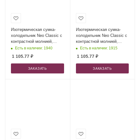
Изотермическая сумка-
Изотермическая сумка-
холодильник Neo Classic c
холодильник Neo Classic c
контрастной молнией,
контрастной молнией,
серый/зеленое яблоко +
серый/оранж + ремувка
Есть в наличии: 1940
Есть в наличии: 1915
ремувка
1 105.77
₽
1 105.77
₽
ЗАКАЗАТЬ
ЗАКАЗАТЬ