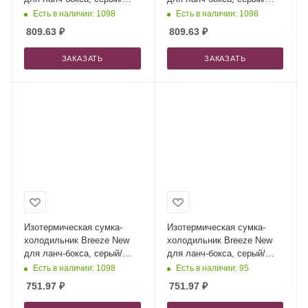
голубой + ремувка
голубой + ремувка
Есть в наличии: 1098
Есть в наличии: 1098
809.63
₽
809.63
₽
ЗАКАЗАТЬ
ЗАКАЗАТЬ
Изотермическая сумка-
Изотермическая сумка-
холодильник Breeze New
холодильник Breeze New
для ланч-бокса, серый/
для ланч-бокса, серый/
голубой + ремувка
голубой + ремувка
Есть в наличии: 1098
Есть в наличии: 95
751.97
₽
751.97
₽