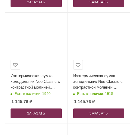
ЗАКАЗАТЬ
ЗАКАЗАТЬ
Изотермическая сумка-
Изотермическая сумка-
холодильник Neo Classic c
холодильник Neo Classic c
контрастной молнией,
контрастной молнией,
серый/зеленое яблоко +
серый/оранж + ремувка
Есть в наличии: 1940
Есть в наличии: 1915
ремувка
1 145.76
₽
1 145.76
₽
ЗАКАЗАТЬ
ЗАКАЗАТЬ