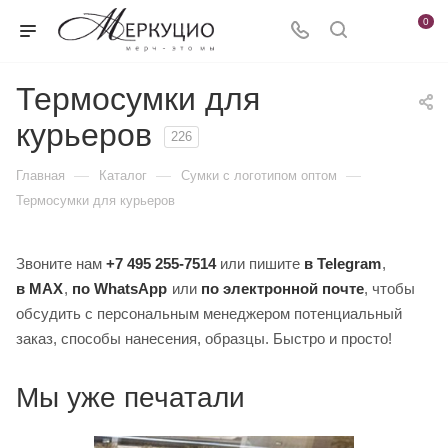
0
Термосумки для
курьеров
226
—
—
—
Главная
Каталог
Сумки с логотипом оптом
Термосумки для курьеров
Звоните нам
+7 495 255-7514
или пишите
в Telegram
,
в MAX
,
по WhatsApp
или
по электронной почте
, чтобы
обсудить с персональным менеджером потенциальный
заказ, способы нанесения, образцы. Быстро и просто!
Мы уже печатали