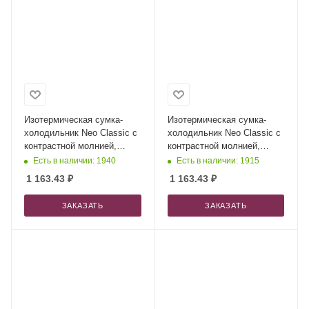
Изотермическая сумка-
Изотермическая сумка-
холодильник Neo Classic c
холодильник Neo Classic c
контрастной молнией,
контрастной молнией,
серый/зеленое яблоко +
серый/оранж + ремувка
Есть в наличии: 1940
Есть в наличии: 1915
ремувка
1 163.43
₽
1 163.43
₽
ЗАКАЗАТЬ
ЗАКАЗАТЬ