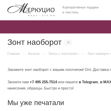
Корпоративные подарки
и текстиль
Зонт наоборот
10
—
—
—
Главная
Каталог
Зонты с логотипом
Зонт наоборот
Закажите зонт наоборот с вашим логотипом! Опт. Доставка п
Звоните нам
+7 495 255-7514
или пишите
в Telegram
,
в MA
нанесения, образцы. Быстро и просто!
Мы уже печатали