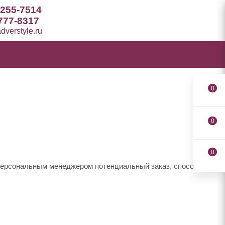
 255-7514
777-8317
verstyle.ru
0
0
0
 персональным менеджером потенциальный заказ, способы