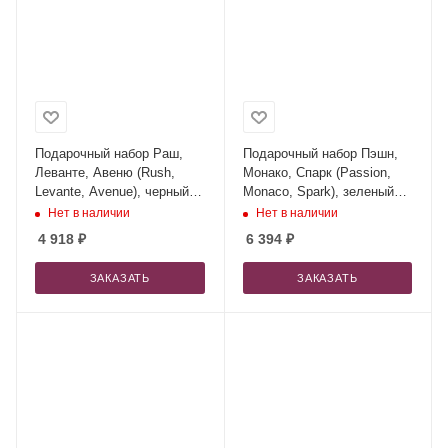
Подарочный набор Раш,
Подарочный набор Пэшн,
Леванте, Авеню (Rush,
Монако, Спарк (Passion,
Levante, Avenue), черный
Monaco, Spark), зеленый
(сумка, зонт, термокружка)
(колонка, термокружка,
Нет в наличии
Нет в наличии
ежедневник, ручка)
4 918
₽
6 394
₽
ЗАКАЗАТЬ
ЗАКАЗАТЬ