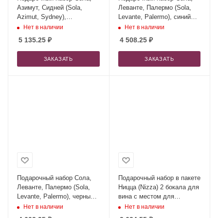
Азимут, Сидней (Sola,
Леванте, Палермо (Sola,
Azimut, Sydney),
Levante, Palermo), синий
коричневый (сумка, зонт,
(сумка, зонт, термокружка)
Нет в наличии
Нет в наличии
термокружка)
5 135.25
₽
4 508.25
₽
ЗАКАЗАТЬ
ЗАКАЗАТЬ
Подарочный набор Сола,
Подарочный набор в пакете
Леванте, Палермо (Sola,
Ницца (Nizza) 2 бокала для
Levante, Palermo), черный
вина с местом для
(сумка, зонт, термокружка)
алкоголя
Нет в наличии
Нет в наличии