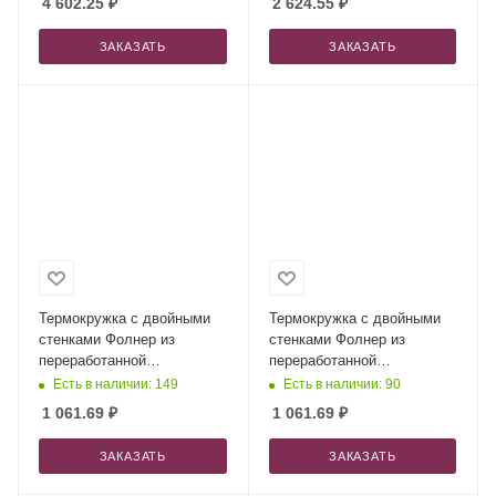
4 602.25
₽
2 624.55
₽
ЗАКАЗАТЬ
ЗАКАЗАТЬ
Термокружка с двойными
Термокружка с двойными
стенками Фолнер из
стенками Фолнер из
переработанной
переработанной
нержавеющей стали,
нержавеющей стали,
Есть в наличии: 149
Есть в наличии: 90
черный
бежевый
1 061.69
₽
1 061.69
₽
ЗАКАЗАТЬ
ЗАКАЗАТЬ