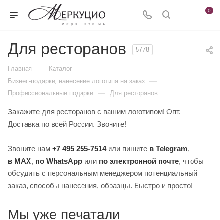
0
Для ресторанов
5778
—
—
Главная
Каталог
—
Бизнес-подарки, нанесение логотипа на заказ
—
Профессиональные подарки
Для ресторанов
Закажите для ресторанов с вашим логотипом! Опт.
Доставка по всей России. Звоните!
Звоните нам
+7 495 255-7514
или пишите
в Telegram
,
в MAX
,
по WhatsApp
или
по электронной почте
, чтобы
обсудить с персональным менеджером потенциальный
заказ, способы нанесения, образцы. Быстро и просто!
Мы уже печатали