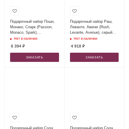
Подарочный набор Пэшн,
Подарочный набор Раш,
Монако, Спарк (Passion,
Леванте, Авеню (Rush,
Monaco, Spark),
Levante, Avenue), серый
фиолетовый (колонка,
(сумка, зонт, термокружка)
Нет в наличии
Нет в наличии
термокружка, ежедневник,
6 394
₽
4 918
₽
ручка)
ЗАКАЗАТЬ
ЗАКАЗАТЬ
Подарочный набор Сола,
Подарочный набор Сола,