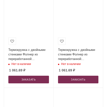
Термокружка с двойными
Термокружка с двойными
стенками Фолнер из
стенками Фолнер из
переработанной
переработанной
нержавеющей стали,
нержавеющей стали,
Нет в наличии
Нет в наличии
темно-зеленый
темно-красный
1 061.69
₽
1 061.69
₽
ЗАКАЗАТЬ
ЗАКАЗАТЬ