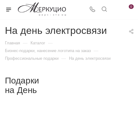
0
На день электросвязи
—
—
Главная
Каталог
—
Бизнес-подарки, нанесение логотипа на заказ
—
Профессиональные подарки
На день электросвязи
Подарки
на День