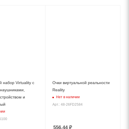
набор Virtuality с
Очки виртуальной реальности
 наушниками,
Reality
стройством и
Нет в наличии
лый
Арт.: 48-26FD2584
чии
J5100
556.44
₽