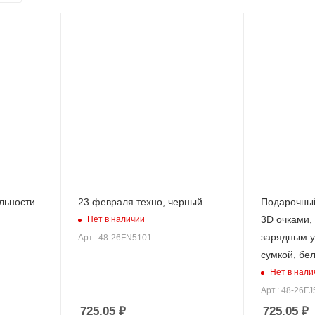
льности
23 февраля техно, черный
Подарочный 
3D очками,
Нет в наличии
зарядным у
Арт.: 48-26FN5101
сумкой, бе
Нет в нали
Арт.: 48-26F
725.05
₽
725.05
₽