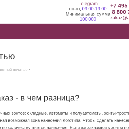
Telegram
+7 495
пн-пт,
09:00-19:00
8 800 
Минимальная сумма
zakaz@ad
100 000
атью
цветной печатью
каз - в чем разница?
ных зонтов: складные, автоматы и полуавтоматы, зонты-трости
нная возможная зона нанесения логотипа. Чтобы сделать нанесе
ие по количеству цветов нанесения. Если же заказывать зонты п