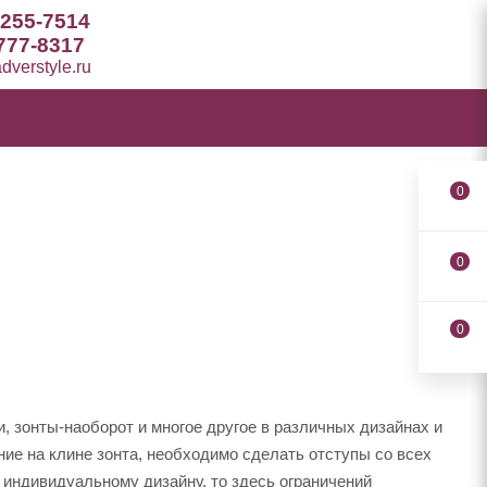
 255-7514
777-8317
verstyle.ru
0
0
0
, зонты-наоборот и многое другое в различных дизайнах и
ние на клине зонта, необходимо сделать отступы со всех
о индивидуальному дизайну, то здесь ограничений