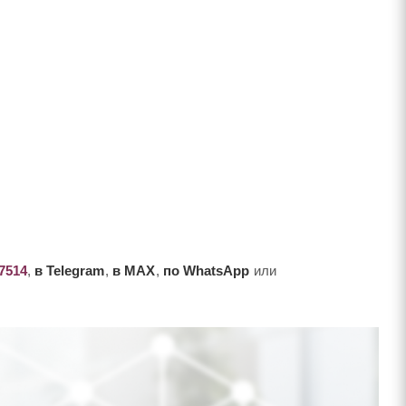
-7514
,
в Telegram
,
в MAX
,
по WhatsApp
или