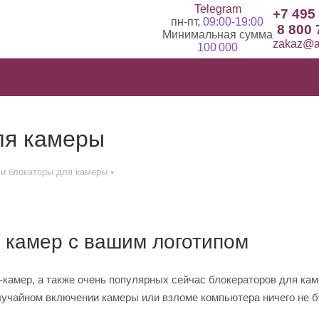
Telegram
+7 495
пн-пт,
09:00-19:00
8 800 
Минимальная сумма
zakaz@ad
100 000
ля камеры
 и блокаторы для камеры
 камер с вашим логотипом
-камер, а также очень популярных сейчас блокераторов для ка
лучайном включении камеры или взломе компьютера ничего не бу