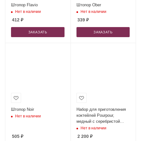
Штопор Flavio
Штопор Ober
Нет в наличии
Нет в наличии
412
₽
339
₽
ЗАКАЗАТЬ
ЗАКАЗАТЬ
Штопор Noir
Набор для приготовления
коктейлей Pourpour,
Нет в наличии
медный с серебристой
линией
Нет в наличии
505
₽
2 200
₽