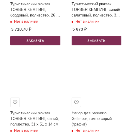
Туристический рюкзак
Туристический рюкзак
TORBER КЕМПИНГ,
TORBER КЕМПИНГ, синий/
бордовый, полиэстер, 26 х
салатовый, полиэстер, 36 х
48 х 12 см
54 х 16 см
Нет в наличии
Нет в наличии
3 710.70
₽
5 673
₽
ЗАКАЗАТЬ
ЗАКАЗАТЬ
Туристический рюкзак
Набор для барбекю
TORBER КЕМПИНГ, синий,
Grillmoor, темно-серый
полиэстер, 31 х 51 х 14 см
(графит)
Нет в наличии
Нет в наличии