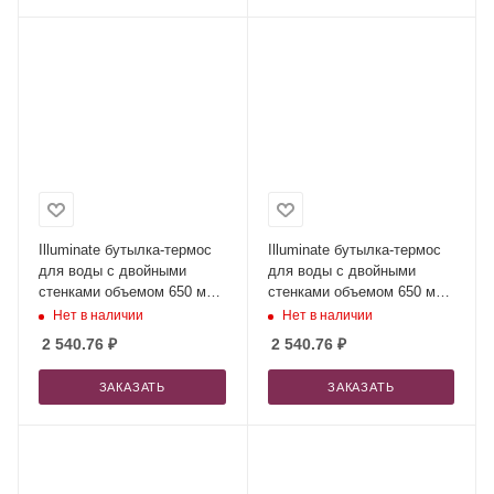
Illuminate бутылка-термос
Illuminate бутылка-термос
для воды с двойными
для воды с двойными
стенками объемом 650 мл
стенками объемом 650 мл
из переработанной
из переработанной
Нет в наличии
Нет в наличии
нержавеющей стали,
нержавеющей стали,
2 540.76
₽
2 540.76
₽
сертифицированной по
сертифицированной по
стандарту RCS - сплошной
стандарту RCS - Twilight
ЗАКАЗАТЬ
ЗАКАЗАТЬ
черный
Grey