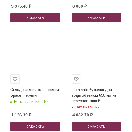
5 375.40
₽
6 000
₽
ЗАКАЗАТЬ
ЗАКАЗАТЬ
Складная лопата c чехлом
Illuminate бутылка для
Spade, черный
воды объемом 650 мл из
переработанной
Есть в наличии: 1406
нержавеющей стали RCS с
Нет в наличии
двойными стенками и
1 136.39
₽
4 082.70
₽
набором из 3 крышек -
Синий Navy
ЗАКАЗАТЬ
ЗАКАЗАТЬ