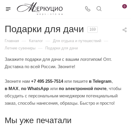
0
Подарки для дачи
169
—
—
—
Главная
Каталог
Для отдыха и путешествий
—
Летние сувениры
Подарки для дачи
Закажите подарки для дачи с вашим логотипом! Опт.
Доставка по всей России. Звоните!
Звоните нам
+7 495 255-7514
или пишите
в Telegram
,
в MAX
,
по WhatsApp
или
по электронной почте
, чтобы
обсудить с персональным менеджером потенциальный
заказ, способы нанесения, образцы. Быстро и просто!
Мы уже печатали