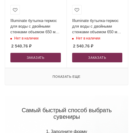
Illuminate бутылка-термос
Illuminate бутылка-термос
для воды с двойными
для воды с двойными
стенками объемом 650 мл
стенками объемом 650 мл
из переработанной
из переработанной
Нет в наличии
Нет в наличии
нержавеющей стали,
нержавеющей стали,
2 540.76
₽
2 540.76
₽
сертифицированной по
сертифицированной по
стандарту RCS - Красный
стандарту RCS - Белый
ЗАКАЗАТЬ
ЗАКАЗАТЬ
ПОКАЗАТЬ ЕЩЕ
Самый быстрый способ выбрать
сувениры
1. Заполните форму