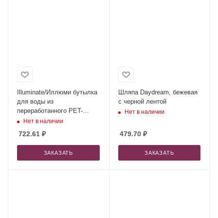
Illuminate/Иллюми бутылка
Шляпа Daydream, бежевая
для воды из
с черной лентой
переработанного PET-
Нет в наличии
пластика, объемом 600 мл
Нет в наличии
- Красный
722.61
₽
479.70
₽
ЗАКАЗАТЬ
ЗАКАЗАТЬ