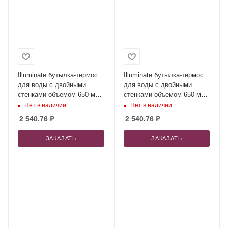
Illuminate бутылка-термос
Illuminate бутылка-термос
для воды с двойными
для воды с двойными
стенками объемом 650 мл
стенками объемом 650 мл
из переработанной
из переработанной
Нет в наличии
Нет в наличии
нержавеющей стали,
нержавеющей стали,
2 540.76
₽
2 540.76
₽
сертифицированной по
сертифицированной по
стандарту RCS - Синий
стандарту RCS - Ярко-
ЗАКАЗАТЬ
ЗАКАЗАТЬ
Navy
синий