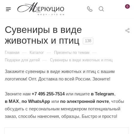
0
Сувениры в виде
животных и птиц
138
—
—
—
Главная
Каталог
Презенты по темам
—
Подарки для детей
Сувениры в виде животных и птиц
Закажите сувениры в виде животных и птиц с вашим
логотипом! Опт. Доставка по всей России. Звоните!
Звоните нам
+7 495 255-7514
или пишите
в Telegram
,
в MAX
,
по WhatsApp
или
по электронной почте
, чтобы
обсудить с персональным менеджером потенциальный
заказ, способы нанесения, образцы. Быстро и просто!