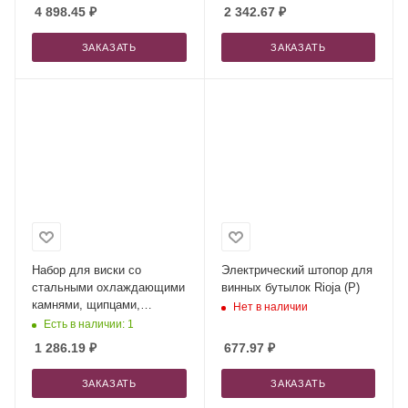
4 898.45
₽
2 342.67
₽
ЗАКАЗАТЬ
ЗАКАЗАТЬ
Набор для виски со
Электрический штопор для
стальными охлаждающими
винных бутылок Rioja (P)
камнями, щипцами,
Нет в наличии
мешочком в коробке,
Есть в наличии: 1
кашированной картоном.
1 286.19
₽
677.97
₽
ЗАКАЗАТЬ
ЗАКАЗАТЬ