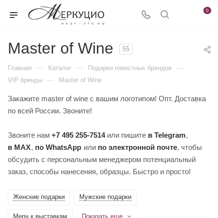
0
Master of Wine
55
—
—
—
Главная
Каталог
Подарки известных брендов
—
VIP бренды
Master of Wine
Закажите master of wine с вашим логотипом! Опт. Доставка
по всей России. Звоните!
Звоните нам
+7 495 255-7514
или пишите
в Telegram
,
в MAX
,
по WhatsApp
или
по электронной почте
, чтобы
обсудить с персональным менеджером потенциальный
заказ, способы нанесения, образцы. Быстро и просто!
Женские подарки
Мужские подарки
Мерч к выставкам
Показать еще