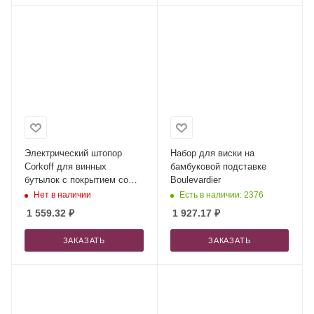
Электрический штопор
Набор для виски на
Corkoff для винных
бамбуковой подставке
бутылок с покрытием софт
Boulevardier
тач, черный (P)
Нет в наличии
Есть в наличии: 2376
1 559.32
₽
1 927.17
₽
ЗАКАЗАТЬ
ЗАКАЗАТЬ