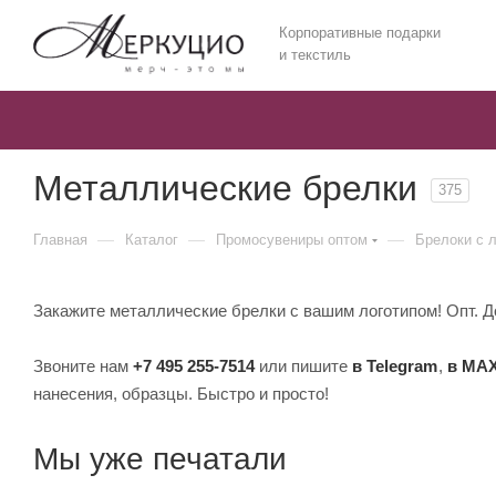
Корпоративные подарки
и текстиль
Металлические брелки
375
—
—
—
Главная
Каталог
Промосувениры оптом
Брелоки с 
Закажите металлические брелки с вашим логотипом! Опт. До
Звоните нам
+7 495 255-7514
или пишите
в Telegram
,
в MA
нанесения, образцы. Быстро и просто!
Мы уже печатали