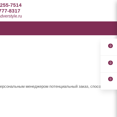
 255-7514
777-8317
verstyle.ru
0
0
0
 персональным менеджером потенциальный заказ, способы