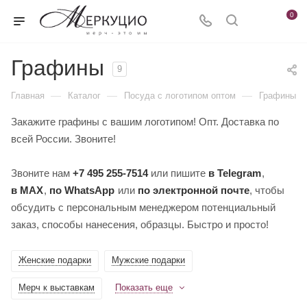
0
Графины
9
—
—
—
Главная
Каталог
Посуда с логотипом оптом
Графины
Закажите графины с вашим логотипом! Опт. Доставка по
всей России. Звоните!
Звоните нам
+7 495 255-7514
или пишите
в Telegram
,
в MAX
,
по WhatsApp
или
по электронной почте
, чтобы
обсудить с персональным менеджером потенциальный
заказ, способы нанесения, образцы. Быстро и просто!
Женские подарки
Мужские подарки
Мерч к выставкам
Показать еще