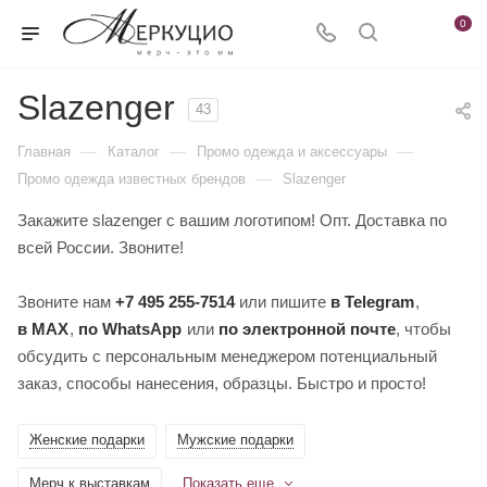
0
Slazenger
43
—
—
—
Главная
Каталог
Промо одежда и аксессуары
—
Промо одежда известных брендов
Slazenger
Закажите slazenger с вашим логотипом! Опт. Доставка по
всей России. Звоните!
Звоните нам
+7 495 255-7514
или пишите
в Telegram
,
в MAX
,
по WhatsApp
или
по электронной почте
, чтобы
обсудить с персональным менеджером потенциальный
заказ, способы нанесения, образцы. Быстро и просто!
Женские подарки
Мужские подарки
Мерч к выставкам
Показать еще