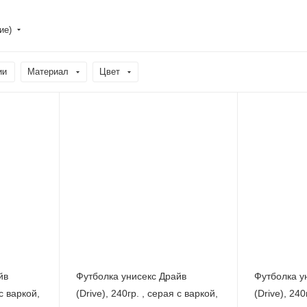
ние)
ии
Материал
Цвет
йв
Футболка унисекс Драйв
Футболка у
 с варкой,
(Drive), 240гр. , серая с варкой,
(Drive), 240