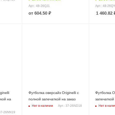
Арт.: 48-26QJ1
Арт.: 48-26Q
от
604.50 ₽
1 460.82
inelli
Футболка оверсайз Originelli с
Футболка Or
ткой на
полной запечаткой на заказ
запечаткой 
Нет в наличии
Нет в нали
Арт.: 37-26ND18
 37-26NN19