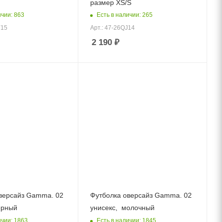
размер XS/S
ичии: 863
Есть в наличии: 265
Y15
Арт.: 47-26QJ14
2 190
₽
версайз Gamma. 02
Футболка оверсайз Gamma. 02
ерный
унисекс, молочный
ичии: 1863
Есть в наличии: 1845