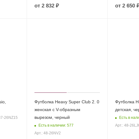
от
2 832 ₽
от
2 650 
io,
Футболка Heavy Super Club 2. 0
Футболка H
женская с V-образным
детская, ч
вырезом, черный
Есть в нал
 37-26NZ15
Есть в наличии: 577
Арт.: 48-26LJ
Арт.: 48-26NV2