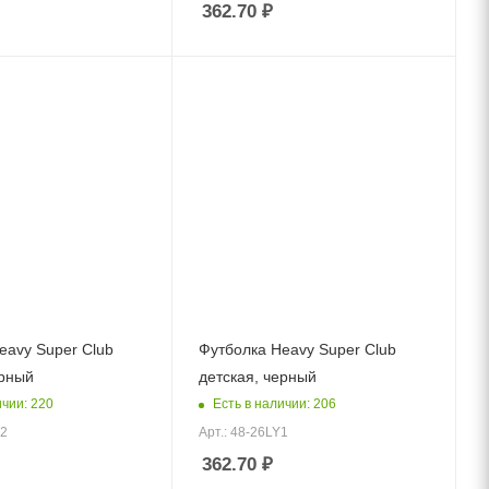
362.70
₽
eavy Super Club
Футболка Heavy Super Club
ерный
детская, черный
ичии: 220
Есть в наличии: 206
R2
Арт.: 48-26LY1
362.70
₽