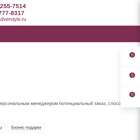
 255-7514
777-8317
verstyle.ru
0
0
0
 персональным менеджером потенциальный заказ, способы
ы
Бизнес-подарки