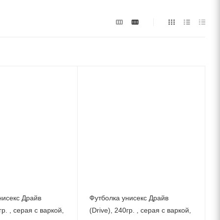
нисекс Драйв
Футболка унисекс Драйв
гр. , серая с варкой,
(Drive), 240гр. , серая с варкой,