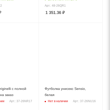
Y2
Арт.: 48-26QR1
₽
1 351.36
₽
iginelli с полной
Футболка унисекс Sensio,
на заказ
белая
чии
Нет в наличии
Арт.: 37-26NR17
Арт.: 37-26NU16