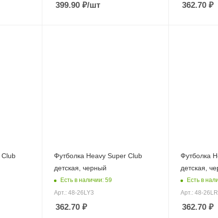
399.90
₽
/шт
362.70
₽
 Club
Футболка Heavy Super Club
Футболка H
детская, черный
детская, ч
Есть в наличии: 59
Есть в нал
Арт.: 48-26LY3
Арт.: 48-26L
362.70
₽
362.70
₽