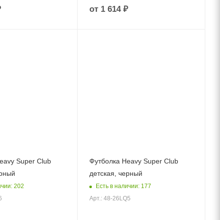
₽
от
1 614 ₽
eavy Super Club
Футболка Heavy Super Club
ерный
детская, черный
ичии: 202
Есть в наличии: 177
6
Арт.: 48-26LQ5