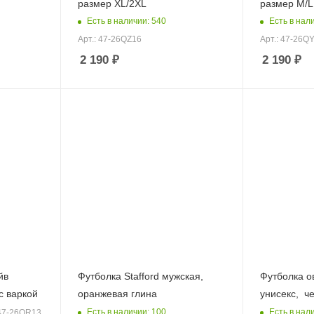
размер XL/2XL
размер M/L
Есть в наличии: 540
Есть в нал
Арт.: 47-26QZ16
Арт.: 47-26Q
2 190
₽
2 190
₽
йв
Футболка Stafford мужская,
Футболка о
 с варкой
оранжевая глина
унисекс, ч
Есть в наличии: 100
Есть в нал
 47-26QR13