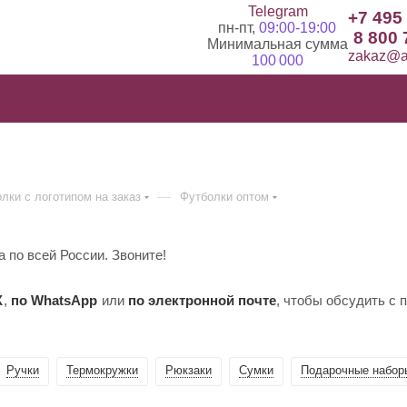
Telegram
+7 495
пн-пт,
09:00-19:00
8 800 
Минимальная сумма
zakaz@ad
100 000
—
лки с логотипом на заказ
Футболки оптом
 по всей России. Звоните!
X
,
по WhatsApp
или
по электронной почте
, чтобы обсудить с
Ручки
Термокружки
Рюкзаки
Сумки
Подарочные набор