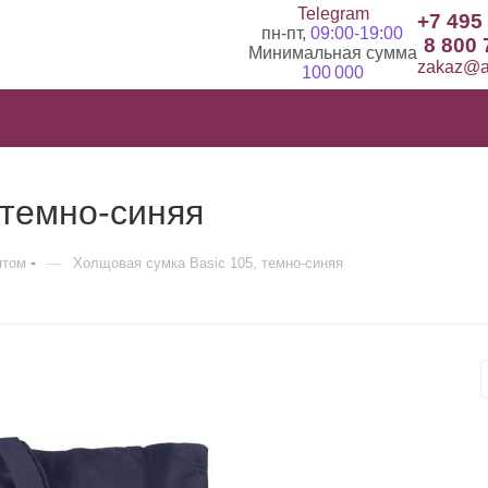
Telegram
+7 495
пн-пт,
09:00-19:00
8 800 
Минимальная сумма
zakaz@ad
100 000
 темно-синяя
—
птом
Холщовая сумка Basic 105, темно-синяя