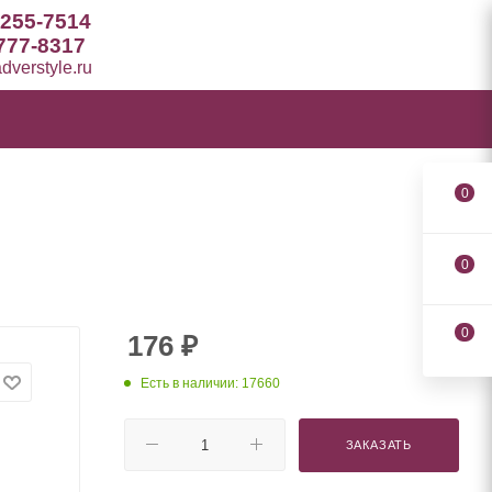
 255-7514
777-8317
verstyle.ru
0
0
0
176
₽
Есть в наличии: 17660
ЗАКАЗАТЬ