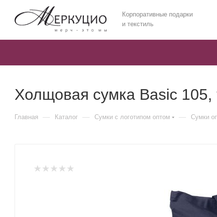
Корпоративные подарки
и текстиль
Холщовая сумка Basic 105,
—
—
—
Главная
Каталог
Сумки с логотипом оптом
Сумки о