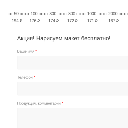
от 50 шт
от 100 шт
от 300 шт
от 800 шт
от 1000 шт
от 2000 шт
о
194 ₽
176 ₽
174 ₽
172 ₽
171 ₽
167 ₽
Акция! Нарисуем макет бесплатно!
Ваше имя
*
Телефон
*
Продукция, комментарии
*