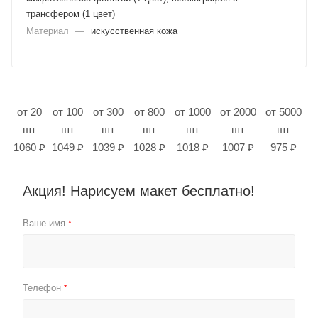
трансфером (1 цвет)
Материал
—
искусственная кожа
от 20
от 100
от 300
от 800
от 1000
от 2000
от 5000
шт
шт
шт
шт
шт
шт
шт
1060 ₽
1049 ₽
1039 ₽
1028 ₽
1018 ₽
1007 ₽
975 ₽
Акция! Нарисуем макет бесплатно!
Ваше имя
*
Телефон
*