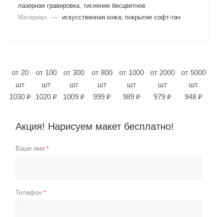
лазерная гравировка, тиснение бесцветное
Материал
—
искусственная кожа; покрытие софт-тач
от 20
от 100
от 300
от 800
от 1000
от 2000
от 5000
шт
шт
шт
шт
шт
шт
шт
1030 ₽
1020 ₽
1009 ₽
999 ₽
989 ₽
979 ₽
948 ₽
Акция! Нарисуем макет бесплатно!
Ваше имя
*
Телефон
*