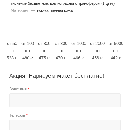
тиснение бесцветное, шелкография с трансфером (1 цвет)
Материал
—
искусственная кожа
от 50
от 100
от 300
от 800
от 1000
от 2000
от 5000
шт
шт
шт
шт
шт
шт
шт
528 ₽
480 ₽
475 ₽
470 ₽
466 ₽
456 ₽
442 ₽
Акция! Нарисуем макет бесплатно!
Ваше имя
*
Телефон
*