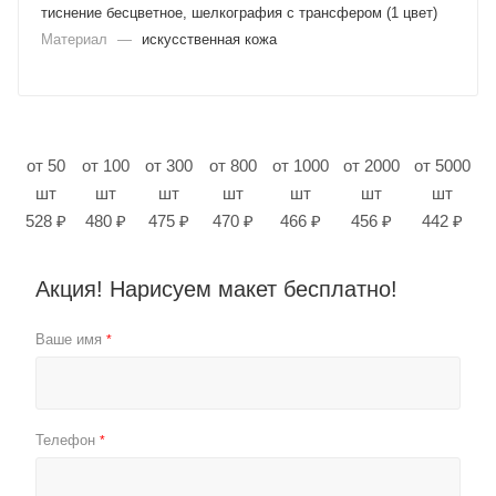
тиснение бесцветное, шелкография с трансфером (1 цвет)
Материал
—
искусственная кожа
от 50
от 100
от 300
от 800
от 1000
от 2000
от 5000
шт
шт
шт
шт
шт
шт
шт
528 ₽
480 ₽
475 ₽
470 ₽
466 ₽
456 ₽
442 ₽
Акция! Нарисуем макет бесплатно!
Ваше имя
*
Телефон
*