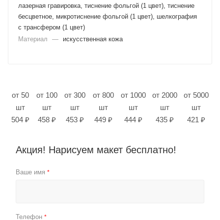
лазерная гравировка, тиснение фольгой (1 цвет), тиснение
бесцветное, микротиснение фольгой (1 цвет), шелкография
с трансфером (1 цвет)
Материал
—
искусственная кожа
от 50
от 100
от 300
от 800
от 1000
от 2000
от 5000
шт
шт
шт
шт
шт
шт
шт
504 ₽
458 ₽
453 ₽
449 ₽
444 ₽
435 ₽
421 ₽
Акция! Нарисуем макет бесплатно!
Ваше имя
*
Телефон
*