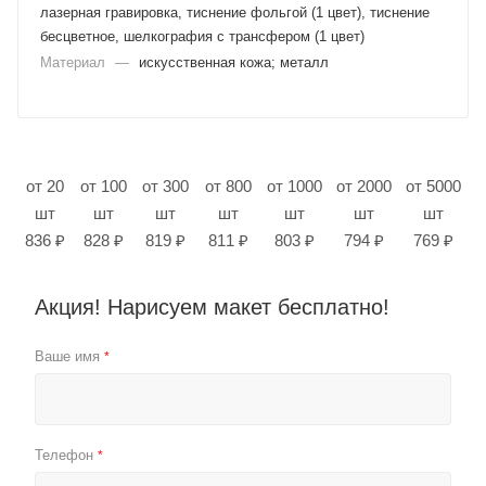
лазерная гравировка, тиснение фольгой (1 цвет), тиснение
бесцветное, шелкография с трансфером (1 цвет)
Материал
—
искусственная кожа; металл
от 20
от 100
от 300
от 800
от 1000
от 2000
от 5000
шт
шт
шт
шт
шт
шт
шт
836 ₽
828 ₽
819 ₽
811 ₽
803 ₽
794 ₽
769 ₽
Акция! Нарисуем макет бесплатно!
Ваше имя
*
Телефон
*