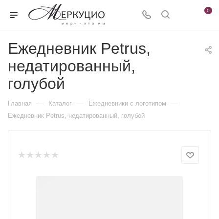
0
Ежедневник Petrus,
недатированный,
голубой
—
—
—
Главная
Каталог
Ежедневники c логотипом
Ежедневник Petrus, недатированный, голубой