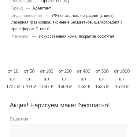
Поставщик
—
Проект 111 (37)
Бренд
—
Адъютант
Виды нанесения
—
УФ-печать, шелкография (1 цвет),
лазерная гравировка, тиснение бесцветное, шелкография с
трансфером (1 цвет)
Материал
—
искусственная кожа; покрытие софт-тач
от 10
от 50
от 100
от 200
от 400
от 500
от 1000
шт
шт
шт
шт
шт
шт
шт
1721 ₽
1704 ₽
1687 ₽
1669 ₽
1652 ₽
1635 ₽
1618 ₽
Акция! Нарисуем макет бесплатно!
Ваше имя
*