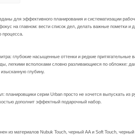
озданы для эффективного планирования и систематизации рабоч
фокус на главном: вести список дел, делать важные пометки и 
о процесса.
итра: глубокие насыщенные оттенки и редкие притягательные в
ы, легкими всполохами словно разливающиеся по обложке: да
 изысканную глубину.
л: планировщики серии Urban просто не хочется выпускать из р
гкостью дополнит эффектный подарочный набор.
ен из материалов Nubuk Touch, черный AA и Soft Touch, черный