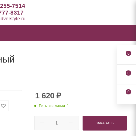
 255-7514
777-8317
verstyle.ru
0
ный
0
0
1 620
₽
Есть в наличии: 1
ЗАКАЗАТЬ