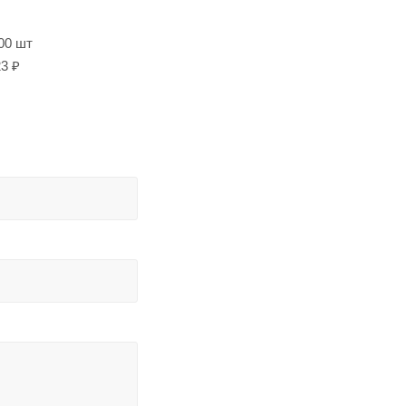
00 шт
3 ₽