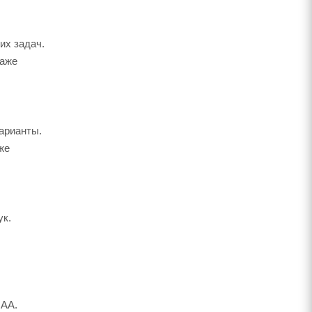
их задач.
даже
арианты.
же
ук.
 AA.