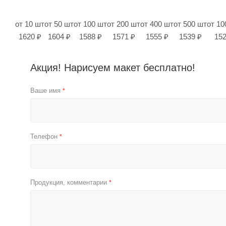
от 10 шт
от 50 шт
от 100 шт
от 200 шт
от 400 шт
от 500 шт
от 10
1620 ₽
1604 ₽
1588 ₽
1571 ₽
1555 ₽
1539 ₽
152
Акция! Нарисуем макет бесплатно!
Ваше имя
*
Телефон
*
Продукция, комментарии
*