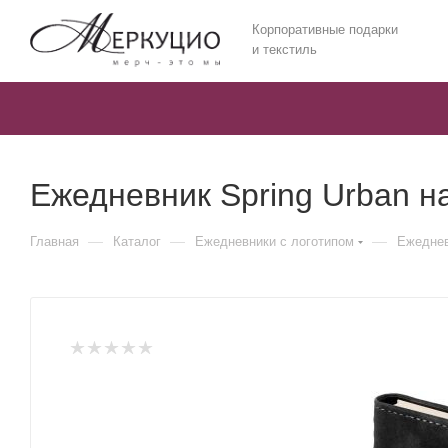
Корпоративные подарки
и текстиль
Ежедневник Spring Urban н
—
—
—
Главная
Каталог
Ежедневники c логотипом
Ежеднев