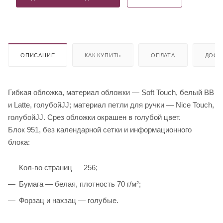
ОПИСАНИЕ
КАК КУПИТЬ
ОПЛАТА
ДОСТ
Гибкая обложка, материал обложки — Soft Touch, белый BB
и Latte, голубойJJ; материал петли для ручки — Nice Touch,
голубойJJ. Срез обложки окрашен в голубой цвет.
Блок 951, без календарной сетки и информационного
блока:
Кол-во страниц — 256;
Бумага — белая, плотность 70 г/м²;
Форзац и нахзац — голубые.