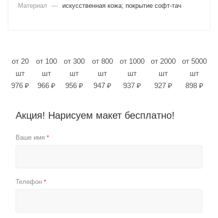
Материал
—
искусственная кожа; покрытие софт-тач
от 20
от 100
от 300
от 800
от 1000
от 2000
от 5000
шт
шт
шт
шт
шт
шт
шт
976 ₽
966 ₽
956 ₽
947 ₽
937 ₽
927 ₽
898 ₽
Акция! Нарисуем макет бесплатно!
Ваше имя
*
Телефон
*