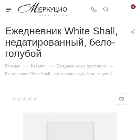
0
Ежедневник White Shall,
недатированный, бело-
голубой
—
—
—
Главная
Каталог
Ежедневники c логотипом
Ежедневник White Shall, недатированный, бело-голубой