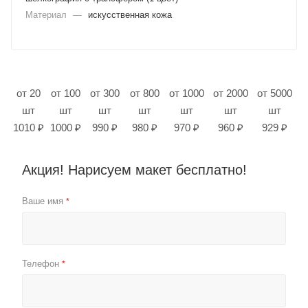
Материал
—
искусственная кожа
от 20
от 100
от 300
от 800
от 1000
от 2000
от 5000
шт
шт
шт
шт
шт
шт
шт
1010 ₽
1000 ₽
990 ₽
980 ₽
970 ₽
960 ₽
929 ₽
Акция! Нарисуем макет бесплатно!
Ваше имя
*
Телефон
*