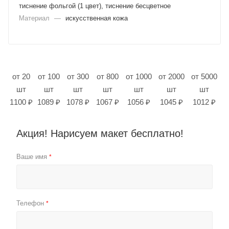
тиснение фольгой (1 цвет), тиснение бесцветное
Материал
—
искусственная кожа
от 20
от 100
от 300
от 800
от 1000
от 2000
от 5000
шт
шт
шт
шт
шт
шт
шт
1100 ₽
1089 ₽
1078 ₽
1067 ₽
1056 ₽
1045 ₽
1012 ₽
Акция! Нарисуем макет бесплатно!
Ваше имя
*
Телефон
*