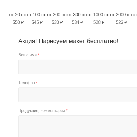
от 20 шт
от 100 шт
от 300 шт
от 800 шт
от 1000 шт
от 2000 шт
о
550 ₽
545 ₽
539 ₽
534 ₽
528 ₽
523 ₽
Акция! Нарисуем макет бесплатно!
Ваше имя
*
Телефон
*
Продукция, комментарии
*