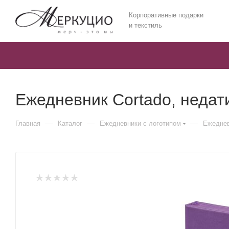
Корпоративные подарки
и текстиль
Ежедневник Cortado, неда
—
—
—
Главная
Каталог
Ежедневники c логотипом
Ежеднев