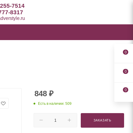
 255-7514
777-8317
verstyle.ru
0
0
0
848
₽
Есть в наличии: 509
ЗАКАЗАТЬ