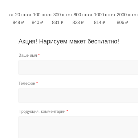
от 20 шт
от 100 шт
от 300 шт
от 800 шт
от 1000 шт
от 2000 шт
о
848 ₽
840 ₽
831 ₽
823 ₽
814 ₽
806 ₽
Акция! Нарисуем макет бесплатно!
Ваше имя
*
Телефон
*
Продукция, комментарии
*