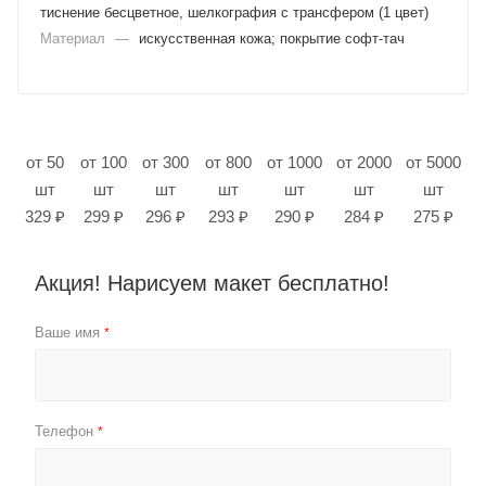
тиснение бесцветное, шелкография с трансфером (1 цвет)
Материал
—
искусственная кожа; покрытие софт-тач
от 50
от 100
от 300
от 800
от 1000
от 2000
от 5000
шт
шт
шт
шт
шт
шт
шт
329 ₽
299 ₽
296 ₽
293 ₽
290 ₽
284 ₽
275 ₽
Акция! Нарисуем макет бесплатно!
Ваше имя
*
Телефон
*