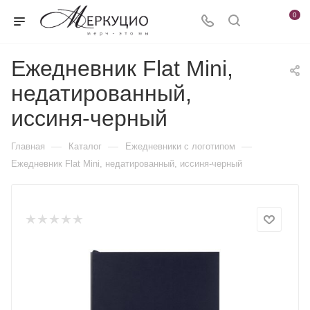
0
Ежедневник Flat Mini,
недатированный,
иссиня-черный
—
—
—
Главная
Каталог
Ежедневники c логотипом
Ежедневник Flat Mini, недатированный, иссиня-черный