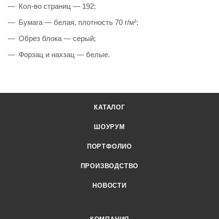
Кол-во страниц — 192;
Бумага — белая, плотность 70 г/м²;
Обрез блока — серый;
Форзац и нахзац — белые.
КАТАЛОГ
ШОУРУМ
ПОРТФОЛИО
ПРОИЗВОДСТВО
НОВОСТИ