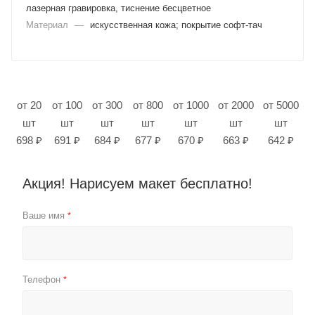
лазерная гравировка, тиснение бесцветное
Материал
—
искусственная кожа; покрытие софт-тач
от 20
от 100
от 300
от 800
от 1000
от 2000
от 5000
шт
шт
шт
шт
шт
шт
шт
698 ₽
691 ₽
684 ₽
677 ₽
670 ₽
663 ₽
642 ₽
Акция! Нарисуем макет бесплатно!
Ваше имя
*
Телефон
*